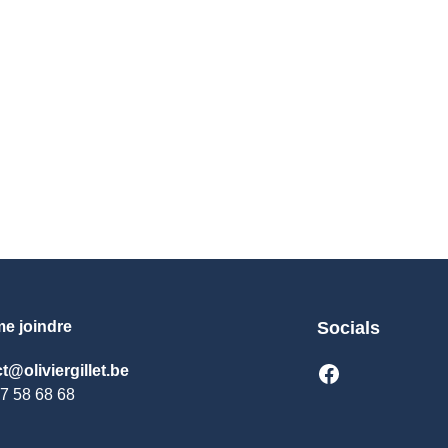
formé aux constellations familiales. C’était en 2012-2013, cette
ons en individuel ou en groupe pour des questions d’ordre privé 
 pour ce qui a trait aux relations à l’argent et également aux P
’un projet).
 messagers précieux qui nous informent sur l’état des nos besoi
quilibre énergétique du corps humain et aussi les sons qui font du 
e joindre
Socials
t@oliviergillet.be
7 58 68 68