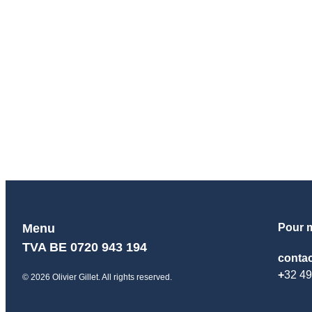
patrimoine seraient améliorées. Je me suis alors 
Depuis lors j’anime régulièrement des constellati
Je me suis également formé auprès de Peter Koenig
efficace pour le management d’une entreprise ou d
Pour moi, les ressentis et les émotions sont des
présent dans l’ici et le maintenant est essentiel.
J’aime beaucoup la nature, tout ce qui a trait à l’é
Mais cela relève d’un autre domaine d’activité.
Menu
Pour m
TVA BE 0720 943 194
contac
+
32 49
© 2026 Olivier Gillet. All rights reserved.